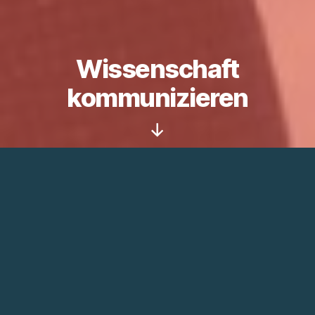
Wissenschaft
kommunizieren
Nach
unten
scrollen
– Medientrainings –
Heckmann und Hahn